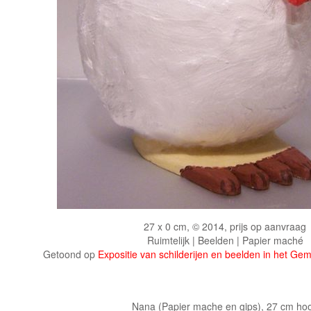
27 x 0 cm, © 2014, prijs op aanvraag
Ruimtelijk | Beelden | Papier maché
Getoond op
Expositie van schilderijen en beelden in het G
Nana (Papier mache en gips), 27 cm ho