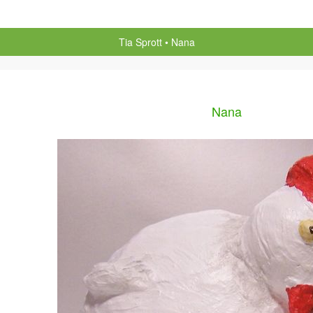
Tia Sprott
Nana
Nana