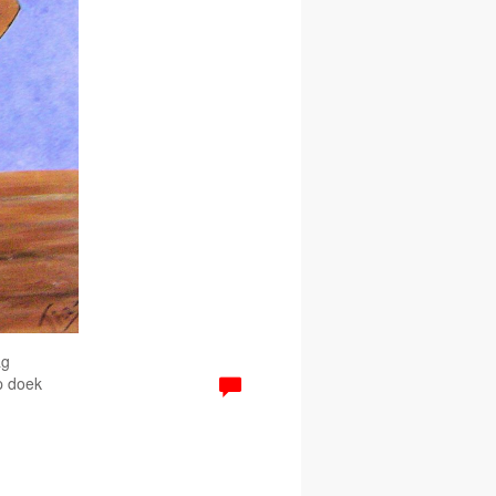
ag
p doek