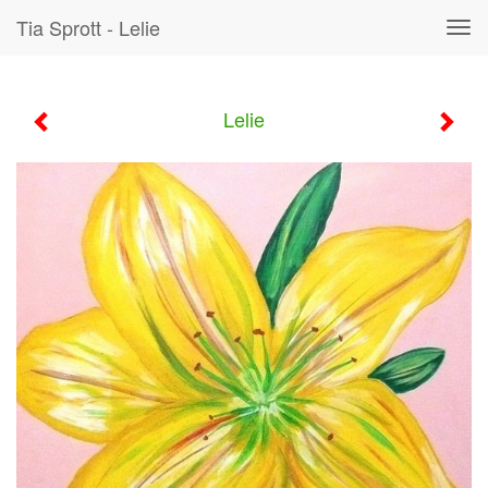
Tia Sprott - Lelie
Tog
navi
Lelie