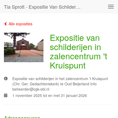
Tia Sprott - Expositie Van Schilderijen In Zalencentrum 't Kruispunt
Tog
navi
Alle exposities
Expositie van
schilderijen in
zalencentrum 't
Kruispunt
Expositie van schilderijen in het zalencentrum 't Kruispunt
(Chr. Ger. Gedachteniskerk) te Oud Beijerland Info
beheerder@cgk-obl.nl
1 november 2025 tot en met 31 januari 2026
Adresgegevens