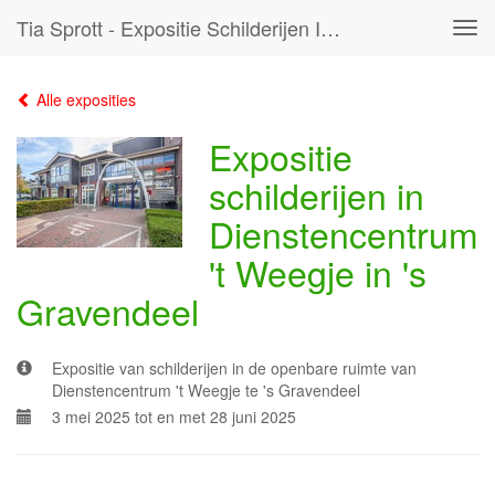
Tia Sprott - Expositie Schilderijen In Dienstencentrum 't Weegje In 's Gravendeel
Tog
navi
Alle exposities
Expositie
schilderijen in
Dienstencentrum
't Weegje in 's
Gravendeel
Expositie van schilderijen in de openbare ruimte van
Dienstencentrum 't Weegje te 's Gravendeel
3 mei 2025 tot en met 28 juni 2025